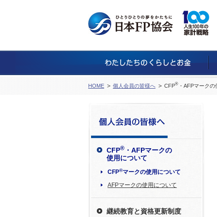
®
HOME
個人会員の皆様へ
CFP
・AFPマークの
®
CFP
・AFPマークの
使用について
®
CFP
マークの使用について
AFPマークの使用について
継続教育と資格更新制度