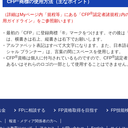
®
CFP
商標の使用方法（主なポイント）
®
（詳細はMyページ内「規程等」にある「CFP
認定者諸規程｣内の
用ガイドライン」をご参照願います）
最初の「CFP」に登録商標「®」マークをつけます。その後は
は、横書きは右上、縦書きは右下でお願いします。
アルファベット表記はすべて大文字になります。また、日本語
シャル プランナー」は、言葉の間にスペースを使用します。
®
®
CFP
資格は個人に付与されているものですので、CFP
認定者
あるいはそれらのロゴの一部として使用することはできません
お金
FPに相談する
FP資格取得を目指す
FP技能
へ
報道・メディア関係者の方へ