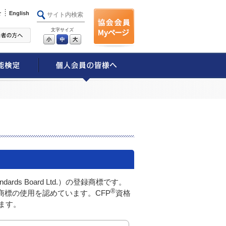
せ
English
文字サイズ
小
中
大
ndards Board Ltd.）の登録商標です。
®
商標の使用を認めています。CFP
資格
ます。