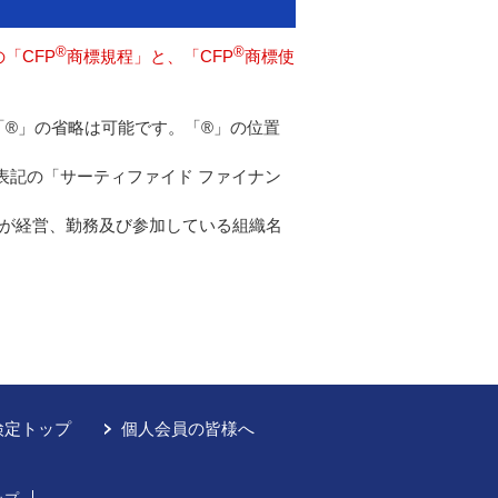
®
®
「CFP
商標規程」と、「CFP
商標使
「®」の省略は可能です。「®」の位置
表記の「サーティファイド ファイナン
が経営、勤務及び参加している組織名
。
検定トップ
個人会員の皆様へ