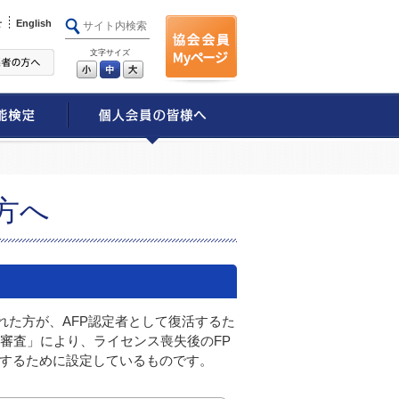
せ
English
文字サイズ
小
中
大
方へ
れた方が、AFP認定者として復活するた
審査」により、ライセンス喪失後のFP
断するために設定しているものです。