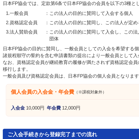
日本FP協会では、定款第6条で日本FP協会の会員を以下の3種と
1.一般会員
：
この法人の目的に賛同して入会する個人
2.資格認定会員
：
この法人の目的に賛同し、この法人が定め
3.法人賛助会員
：
この法人の目的に賛同して入会し、この法
団体
日本FP協会の目的に賛同し、一般会員としての入会を希望する
諸規程順守の誓約を含む申請書類の提出により一般会員として入
なお、資格認定会員が継続教育の履修が満たされず資格認定会員
移行します。
一般会員及び資格認定会員は、日本FP協会の個人会員となりま
個人会員の入会金・年会費
（※課税対象外）
入会金
10,000円
年会費
12,000円
ご入会手続きから登録完了までの流れ