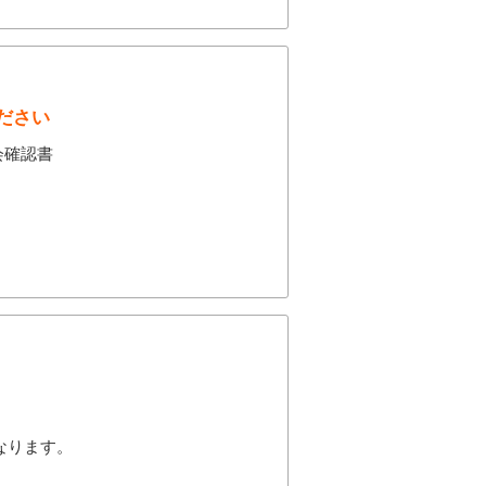
ださい
会確認書
。
なります。