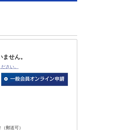
いません。
ください。
タ（郵送可）