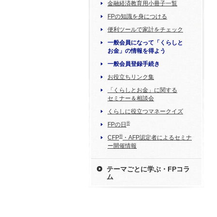
金融経済教育用小冊子一覧
FPの知識を身につける
便利ツールで家計をチェック
一般会員になって「くらしと
お金」の情報を得よう
一般会員登録手続き
お役立ちリンク集
「くらしとお金」に関する
セミナー＆相談会
くらしに役立つマネークイズ
®
FPの日
®
CFP
・AFP認定者によるセミナ
ー開催情報
テーマごとに学ぶ・FPコラ
ム