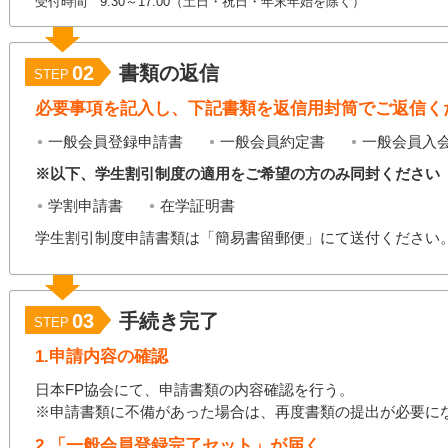
受付時間 9:30～17:00（土日・祝日・年末年始を除く）
02
書類の返信
STEP
必要事項を記入し、下記書類を返信用封筒でご返信く
一般会員登録申請書
一般会員約定書
一般会員入
※以下、学生割引制度の適用をご希望の方のみ同封ください
学割申請書
在学証明書
学生割引制度申請書類は「簡易書留郵便」にて送付ください
03
手続き完了
STEP
1.申請内容の確認
日本FP協会にて、申請書類の内容確認を行う。
※申請書類に不備があった場合は、再度書類の提出が必要に
2.「一般会員登録完了セット」が届く