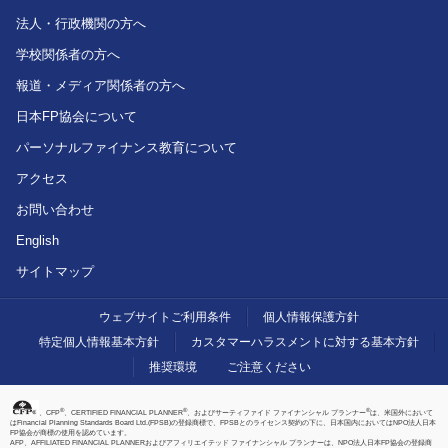
法人・行政機関の方へ
学校関係者の方へ
報道・メディア関係者の方へ
日本FP協会について
パーソナルファイナンス教育について
アクセス
お問い合わせ
English
サイトマップ
ウェブサイトご利用条件
個人情報保護方針
特定個人情報基本方針
カスタマーハラスメントに対する基本方針
推奨環境
ご注意ください
®
®
®
、CFP
、CERTIFIED FINANCIAL PLANNER
、およびサーティファイド ファイナンシャル プランナー
は、米国外において
はFinancial Planning Standards Board Ltd.(FPSB)の登録商標で、FPSBとのライセンス契約の下に、日本国内においてはNPO法人日本
FP協会が商標の使用を認めています。
AFP、AFFILIATED FINANCIAL PLANNERおよびアフィリエイテッド ファイナンシャル プランナーは、NPO法人日本FP協会の登録商