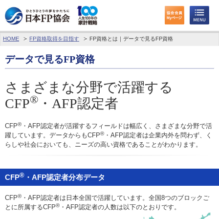
HOME
FP資格取得を目指す
FP資格とは｜データで見るFP資格
わたしたちのくらしとお金
データで見るFP資格
FPに相談する
さまざまな分野で活躍する
FP資格取得を目指す
®
CFP
・AFP認定者
FP技能検定
®
CFP
・AFP認定者が活躍するフィールドは幅広く、さまざまな分野で活
個人会員の皆様へ
®
躍しています。データからもCFP
・AFP認定者は企業内外を問わず、く
らしや社会においても、ニーズの高い資格であることがわかります。
日本FP協会について
®
CFP
・AFP認定者分布データ
パーソナルファイナンス教育について
®
CFP
・AFP認定者は日本全国で活躍しています。全国8つのブロックご
アクセス
®
とに所属するCFP
・AFP認定者の人数は以下のとおりです。