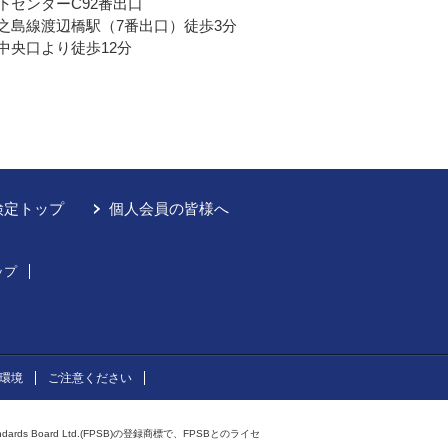
下センターC92番出口
之島線渡辺橋駅（7番出口）徒歩3分
中央口より徒歩12分
検定トップ
個人会員の皆様へ
ップ
環境
ご注意ください
andards Board Ltd.(FPSB)の登録商標で、FPSBとのライセ