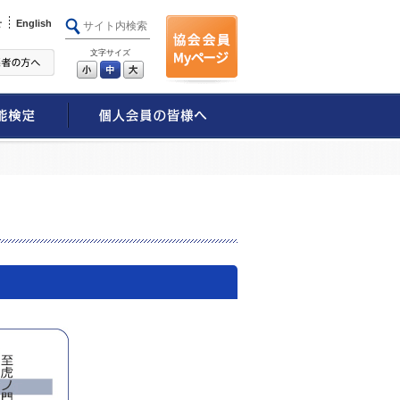
せ
English
文字サイズ
小
中
大