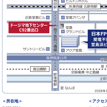
＜所在地＞
＜アクセ