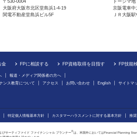
〒530-0004
ドージマ地
大阪府大阪市北区堂島浜1-4-19
京阪電車中
関電不動産堂島浜ビル5F
ＪＲ大阪駅
お金
FPに相談する
FP資格取得を目指す
FP技能
へ
報道・メディア関係者の方へ
ナンス教育について
アクセス
お問い合わせ
English
サイトマ
特定個人情報基本方針
カスタマーハラスメントに対する基本方針
推奨
®
よびサーティファイド ファイナンシャル プランナー
は、米国外においてはFinancial Planning St