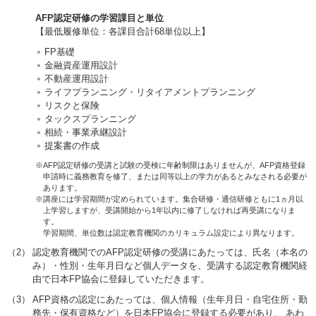
AFP認定研修の学習課目と単位
【最低履修単位：各課目合計68単位以上】
FP基礎
金融資産運用設計
不動産運用設計
ライフプランニング・リタイアメントプランニング
リスクと保険
タックスプランニング
相続・事業承継設計
提案書の作成
※AFP認定研修の受講と試験の受検に年齢制限はありませんが、AFP資格登録
申請時に義務教育を修了、または同等以上の学力があるとみなされる必要が
あります。
※講座には学習期間が定められています。集合研修・通信研修ともに1ヵ月以
上学習しますが、受講開始から1年以内に修了しなければ再受講になりま
す。
学習期間、単位数は認定教育機関のカリキュラム設定により異なります。
（2）
認定教育機関でのAFP認定研修の受講にあたっては、氏名（本名の
み）・性別・生年月日など個人データを、受講する認定教育機関経
由で日本FP協会に登録していただきます。
（3）
AFP資格の認定にあたっては、個人情報（生年月日・自宅住所・勤
務先・保有資格など）を日本FP協会に登録する必要があり、 あわ