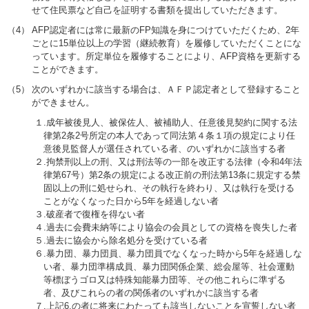
せて住民票など自己を証明する書類を提出していただきます。
（4）
AFP認定者には常に最新のFP知識を身につけていただくため、2年
ごとに15単位以上の学習（継続教育）を履修していただくことにな
っています。所定単位を履修することにより、AFP資格を更新する
ことができます。
（5）
次のいずれかに該当する場合は、ＡＦＰ認定者として登録すること
ができません。
１.成年被後見人、被保佐人、被補助人、任意後見契約に関する法
律第2条2号所定の本人であって同法第４条１項の規定により任
意後見監督人が選任されている者、のいずれかに該当する者
２.拘禁刑以上の刑、又は刑法等の一部を改正する法律（令和4年法
律第67号）第2条の規定による改正前の刑法第13条に規定する禁
固以上の刑に処せられ、その執行を終わり、又は執行を受ける
ことがなくなった日から5年を経過しない者
３.破産者で復権を得ない者
４.過去に会費未納等により協会の会員としての資格を喪失した者
５.過去に協会から除名処分を受けている者
６.暴力団、暴力団員、暴力団員でなくなった時から5年を経過しな
い者、暴力団準構成員、暴力団関係企業、総会屋等、社会運動
等標ぼうゴロ又は特殊知能暴力団等、その他これらに準ずる
者、及びこれらの者の関係者のいずれかに該当する者
７.上記6.の者に将来にわたっても該当しないことを宣誓しない者