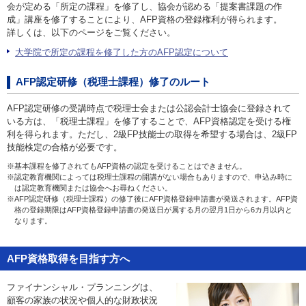
会が定める「所定の課程」を修了し、協会が認める「提案書課題の作
成」講座を修了することにより、AFP資格の登録権利が得られます。
詳しくは、以下のページをご覧ください。
大学院で所定の課程を修了した方のAFP認定について
AFP認定研修（税理士課程）修了のルート
AFP認定研修の受講時点で税理士会または公認会計士協会に登録されて
いる方は、「税理士課程」を修了することで、AFP資格認定を受ける権
利を得られます。ただし、2級FP技能士の取得を希望する場合は、2級FP
技能検定の合格が必要です。
※基本課程を修了されてもAFP資格の認定を受けることはできません。
※認定教育機関によっては税理士課程の開講がない場合もありますので、申込み時に
は認定教育機関または協会へお尋ねください。
※AFP認定研修（税理士課程）の修了後にAFP資格登録申請書が発送されます。AFP資
格の登録期限はAFP資格登録申請書の発送日が属する月の翌月1日から6カ月以内と
なります。
AFP資格取得を目指す方へ
ファイナンシャル・プランニングは、
顧客の家族の状況や個人的な財政状況