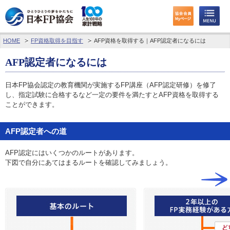
HOME
FP資格取得を目指す
AFP資格を取得する｜AFP認定者になるには
わたしたちのくらしとお金
AFP認定者になるには
FPに相談する
日本FP協会認定の教育機関が実施するFP講座（AFP認定研修）を修了
FP資格取得を目指す
し、指定試験に合格するなど一定の要件を満たすとAFP資格を取得する
ことができます。
FP技能検定
AFP認定者への道
個人会員の皆様へ
AFP認定にはいくつかのルートがあります。
下図で自分にあてはまるルートを確認してみましょう。
日本FP協会について
パーソナルファイナンス教育について
アクセス