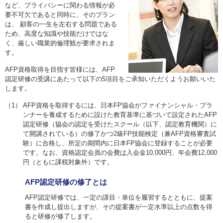
など、プライバシーに関わる情報が必
要不可欠であると同時に、そのプラン
は、 顧客の一生を左右する問題である
ため、高度な知識や技能だけではな
く、厳しい職業的倫理観が要求されま
す。
AFP資格取得を目指す皆様には、AFP
認定研修の受講にあたって
以下の5項目をご承知いただくようお願いいた
します。
（1）
AFP資格を取得するには、日本FP協会がファイナンシャル・プラ
ンナーを養成するために設けた教育基準に基づいて設定されたAFP
認定研修（協会の認定を受けたスクール（以下、認定教育機関）に
て開講されている）の修了かつ2級FP技能検定（兼AFP資格審査試
験）に合格し、所定の期間内に日本FP協会に登録することが必要
です。なお、資格認定会員の会費は入会金10,000円、年会費12,000
円（ともに課税対象外）です。
AFP認定研修の修了とは
AFP認定研修では、一定の課目・単位を履習するとともに、提案
書を作成し提出しますが、その提案書が一定水準以上の点数を得
ると研修が修了します。