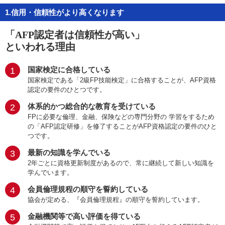
お問い合わせ
1.信用・信頼性がより高くなります
English
「AFP認定者は信頼性が高い」
といわれる理由
法人・行政機関の方へ
1
国家検定に合格している
学校関係者の方へ
国家検定である「2級FP技能検定」に合格することが、AFP資格
認定の要件のひとつです。
報道・メディア関係者の方へ
2
体系的かつ総合的な教育を受けている
FPに必要な倫理、金融、保険などの専門分野の 学習をするため
の「AFP認定研修」を修了することがAFP資格認定の要件のひと
つです。
3
最新の知識を学んでいる
CLOSE
2年ごとに資格更新制度があるので、常に継続して新しい知識を
学んでいます。
4
会員倫理規程の順守を誓約している
協会が定める、『会員倫理規程』の順守を誓約しています。
5
金融機関等で高い評価を得ている