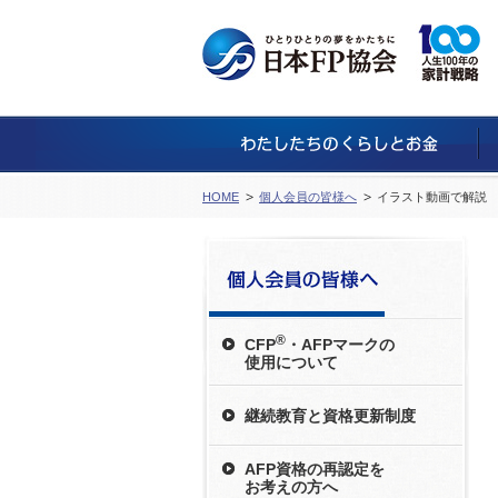
HOME
個人会員の皆様へ
イラスト動画で解説 A
®
CFP
・AFPマークの
使用について
継続教育と資格更新制度
AFP資格の再認定を
お考えの方へ